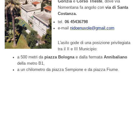
Gorizia
e
Corso Trieste
, dove via
Nomentana fa angolo con
via di Santa
Costanza .
tel.
06 45436798
e-mail
nidoenuvole@gmail.com
L'asilo gode di una posizione privilegiata
tra il II e III Municipio:
a 500 metri da
piazza Bologna
e dalla fermata
Annibaliano
della metro B1,
a un chilometro da piazza Sempione e da piazza Fiume.