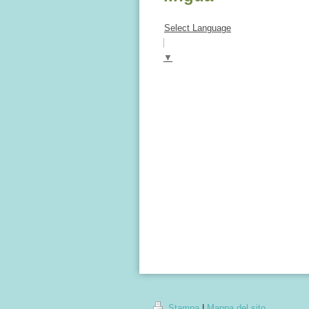
Select Language
▼
Stampa
|
Mappa del sito